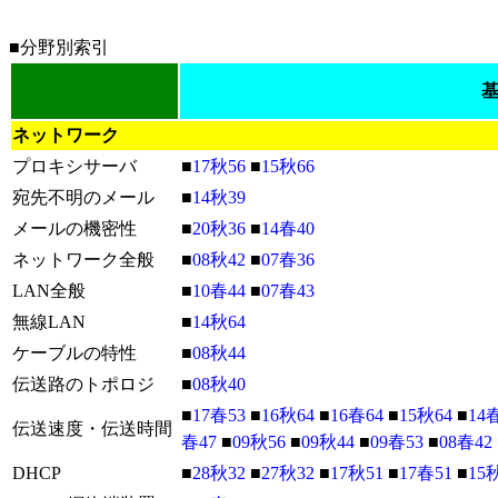
■分野別索引
ネットワーク
プロキシサーバ
■
17秋56
■
15秋66
宛先不明のメール
■
14秋39
メールの機密性
■
20秋36
■
14春40
ネットワーク全般
■
08秋42
■
07春36
LAN全般
■
10春44
■
07春43
無線LAN
■
14秋64
ケーブルの特性
■
08秋44
伝送路のトポロジ
■
08秋40
■
17春53
■
16秋64
■
16春64
■
15秋64
■
14
伝送速度・伝送時間
春47
■
09秋56
■
09秋44
■
09春53
■
08春42
DHCP
■
28秋32
■
27秋32
■
17秋51
■
17春51
■
15