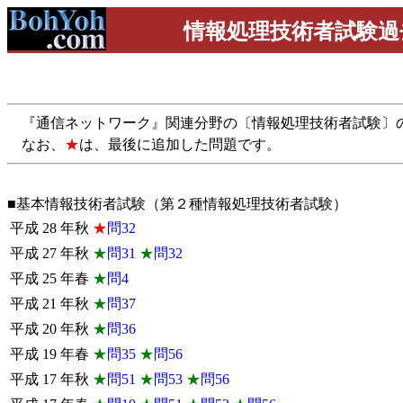
情報処理技術者試験過
『通信ネットワーク』関連分野の〔情報処理技術者試験〕
なお、
★
は、最後に追加した問題です。
■基本情報技術者試験（第２種情報処理技術者試験）
平成
28
年秋
★
問32
平成
27
年秋
★
問31
★
問32
平成
25
年春
★
問4
平成
21
年秋
★
問37
平成
20
年秋
★
問36
平成
19
年春
★
問35
★
問56
平成
17
年秋
★
問51
★
問53
★
問56