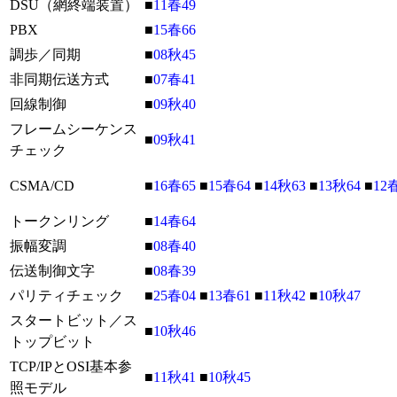
DSU（網終端装置）
■
11春49
PBX
■
15春66
調歩／同期
■
08秋45
非同期伝送方式
■
07春41
回線制御
■
09秋40
フレームシーケンス
■
09秋41
チェック
CSMA/CD
■
16春65
■
15春64
■
14秋63
■
13秋64
■
12
トークンリング
■
14春64
振幅変調
■
08春40
伝送制御文字
■
08春39
パリティチェック
■
25春04
■
13春61
■
11秋42
■
10秋47
スタートビット／ス
■
10秋46
トップビット
TCP/IPとOSI基本参
■
11秋41
■
10秋45
照モデル