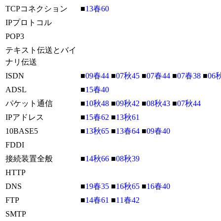
TCPコネクション
■
13春60
IPプロトコル
POP3
テキスト伝送とバイ
ナリ伝送
ISDN
■
09春44
■
07秋45
■
07春44
■
07春38
■
06
ADSL
■
15春40
パケット通信
■
10秋48
■
09秋42
■
08秋43
■
07秋44
IPアドレス
■
15春62
■
13秋61
10BASE5
■
13秋65
■
13春64
■
09春40
FDDI
接続装置全般
■
14秋66
■
08秋39
HTTP
DNS
■
19春35
■
16秋65
■
16春40
FTP
■
14春61
■
11春42
SMTP