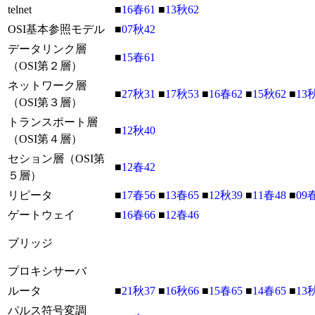
telnet
■
16春61
■
13秋62
OSI基本参照モデル
■
07秋42
データリンク層
■
15春61
（OSI第２層）
ネットワーク層
■
27秋31
■
17秋53
■
16春62
■
15秋62
■
13
（OSI第３層）
トランスポート層
■
12秋40
（OSI第４層）
セション層（OSI第
■
12春42
５層）
リピータ
■
17春56
■
13春65
■
12秋39
■
11春48
■
09
ゲートウェイ
■
16春66
■
12春46
ブリッジ
プロキシサーバ
ルータ
■
21秋37
■
16秋66
■
15春65
■
14春65
■
13
パルス符号変調