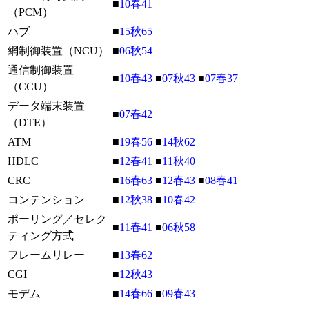
■
10春41
（PCM）
ハブ
■
15秋65
網制御装置（NCU）
■
06秋54
通信制御装置
■
10春43
■
07秋43
■
07春37
（CCU）
データ端末装置
■
07春42
（DTE）
ATM
■
19春56
■
14秋62
HDLC
■
12春41
■
11秋40
CRC
■
16春63
■
12春43
■
08春41
コンテンション
■
12秋38
■
10春42
ポーリング／セレク
■
11春41
■
06秋58
ティング方式
フレームリレー
■
13春62
CGI
■
12秋43
モデム
■
14春66
■
09春43