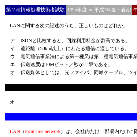
第２種情報処理技術者試験
1995年度 ＝ 平成7年度・春期
LANに関する次の記述のうち、正しいものはどれか。
ア
ISDNと比較すると、回線利用料金が割高である。
イ
遠距離（50km以上）にわたる通信に適している。
ウ
電気通信事業法による第一種又は第二種電気通信事業
エ
伝送速度は10Mビット／秒が上限である。
オ
伝送媒体としては、光ファイバ、同軸ケーブル、ツイ
オ
LAN
（
local area network
）は、会社内だけ、部署内だけに