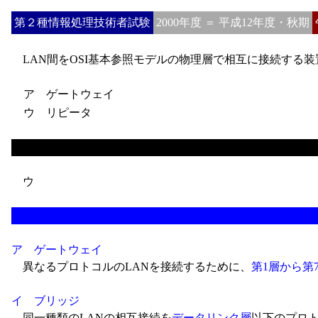
第２種情報処理技術者試験
2000年度 ＝ 平成12年度・秋期
LAN間をOSI基本参照モデルの物理層で相互に接続する装
ア ゲートウェイ
ウ リピータ
ウ
ア ゲートウェイ
異なるプロトコルのLANを接続するために、
第1層から第
イ ブリッジ
同一種類のLANの相互接続を
データリンク層
以下のプロト