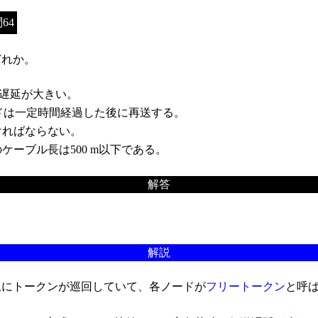
64
どれか。
送遅延が大きい。
ドは一定時間経過した後に再送する。
ればならない。
ーブル長は500 m以下である。
解答
解説
上にトークンが巡回していて、各ノードが
フリートークン
と呼