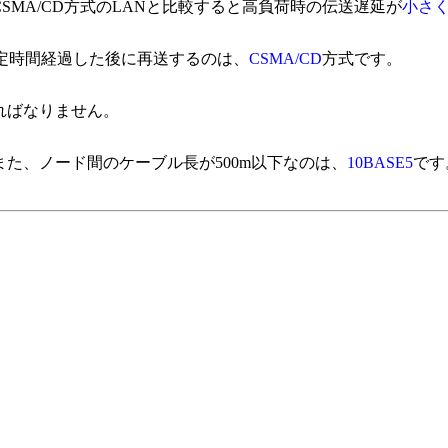
MA/CD方式のLANと比較すると高負荷時の伝送遅延が
小さ
定時間経過した後に再送するのは、
CSMA/CD
方式です。
ればなりません。
また、ノード間のケーブル長が500m以下なのは、
10BASE5
です