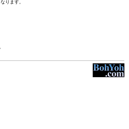
く
なります。
。