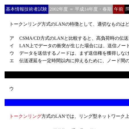
基本情報技術者試験
2002年度 ＝ 平成14年度・春期
午前
問
トークンリング方式のLANの特徴として、適切なものは
ア
CSMA/CD方式のLANと比較すると、高負荷時の伝
イ
LAN上でデータの衝突が生じた場合には、送信ノー
ウ
データを送信するノードは、まず送信権を獲得しなけ
エ
伝送遅延を一定時間以内に抑えるために、ノード間のケ
ウ
トークンリング
方式のLANでは、リング型ネットワーク