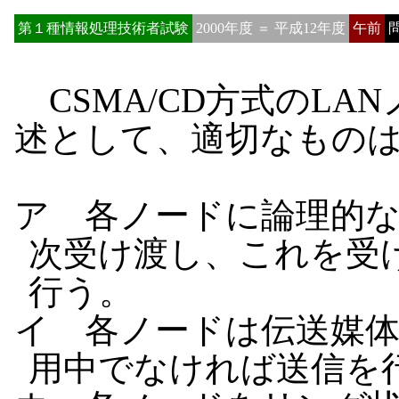
第１種情報処理技術者試験
2000年度 ＝ 平成12年度
午前
問
CSMA/CD方式のLA
述として、適切なもの
ア 各ノードに論理的
次受け渡し、これを受
行う。
イ 各ノードは伝送媒
用中でなければ送信を