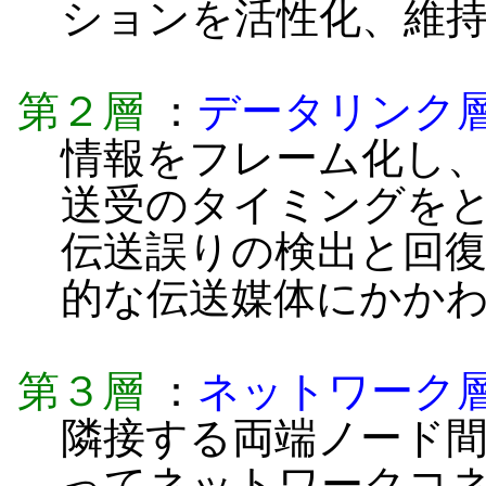
ションを活性化、維
第２層
：
データリンク
情報をフレーム化し
送受のタイミングを
伝送誤りの検出と回
的な伝送媒体にかか
第３層
：
ネットワーク
隣接する両端ノード
ってネットワークコ