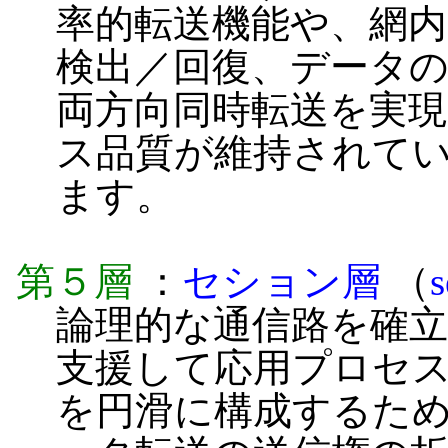
率的転送機能や、網
検出／回復、データ
両方向同時転送を実
ス品質が維持されて
ます。
第５層
：
セション層
（
s
論理的な通信路を確
支援して応用プロセ
を円滑に構成するた