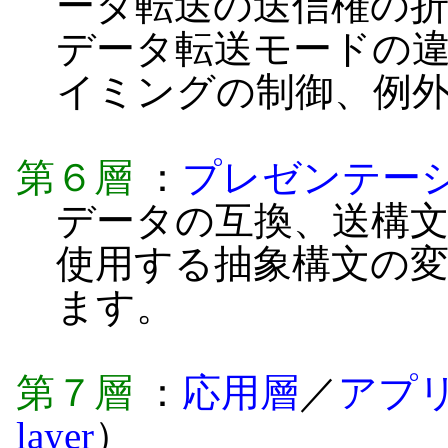
ータ転送の送信権の
データ転送モードの
イミングの制御、例
第６層
：
プレゼンテー
データの互換、送構
使用する抽象構文の
ます。
第７層
：
応用層
／
アプ
layer
）