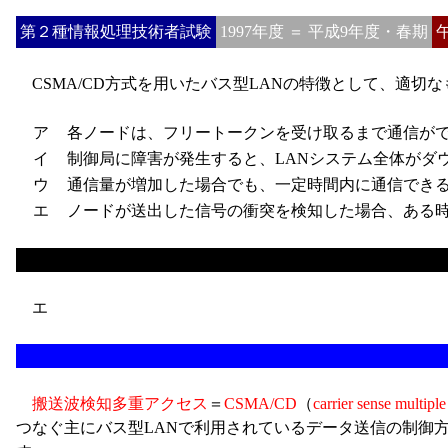
第２種情報処理技術者試験
1997年度 ＝ 平成9年度・春期
CSMA/CD方式を用いたバス型LANの特徴として、適切
ア
各ノードは、フリートークンを受け取るまで通信が
イ
制御局に障害が発生すると、LANシステム全体がダ
ウ
通信量が増加した場合でも、一定時間内に通信できる
エ
ノードが送出した信号の衝突を検知した場合、ある時
エ
搬送波検知多重アクセス
＝
CSMA/CD
（
carrier sense multiple
つなぐ主にバス型LANで利用されているデータ送信の制御