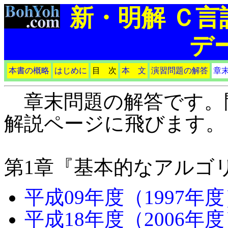
新・明解 Ｃ
デ
本書の概略
はじめに
目 次
本 文
演習問題の解答
章
章末問題の解答です。
解説ページに飛びます。
第1章『基本的なアルゴ
平成09年度（1997年度
平成18年度（2006年度