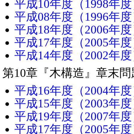
平成10年度（1998年度
平成08年度（1996年度
平成18年度（2006年度
平成17年度（2005年度
平成14年度（2002年度
第10章『木構造』章末問
平成16年度（2004年度
平成15年度（2003年度
平成19年度（2007年度
平成17年度（2005年度