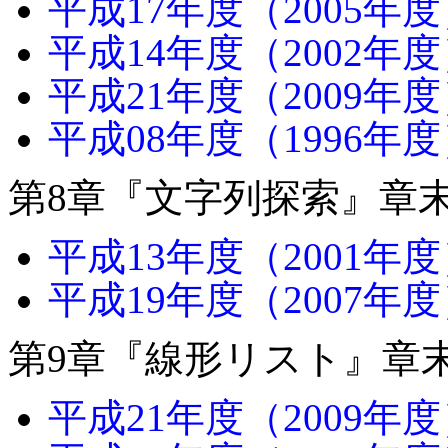
平成17年度（2005年度
平成14年度（2002年度
平成21年度（2009年度
平成08年度（1996年度
第8章『文字列探索』章
平成13年度（2001年度
平成19年度（2007年度
第9章『線形リスト』章
平成21年度（2009年度