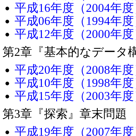
平成16年度（2004年度
平成06年度（1994年度
平成12年度（2000年度
第2章『基本的なデータ
平成20年度（2008年度
平成10年度（1998年度
平成15年度（2003年度
第3章『探索』章末問題
平成19年度（2007年度