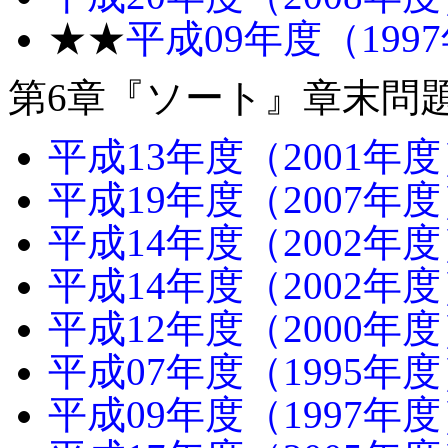
★★
平成09年度（199
第6章『ソート』章末問
平成13年度（2001年度
平成19年度（2007年度
平成14年度（2002年度
平成14年度（2002年度
平成12年度（2000年度
平成07年度（1995年度
平成09年度（1997年度