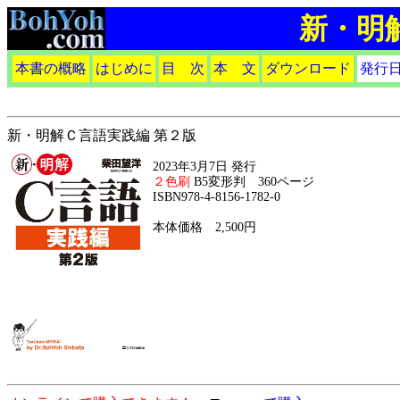
新・明
本書の概略
はじめに
目 次
本 文
ダウンロード
発行
新・明解Ｃ言語実践編 第２版
2023年3月7日 発行
２色刷
B5変形判 360ページ
ISBN978-4-8156-1782-0
本体価格 2,500円