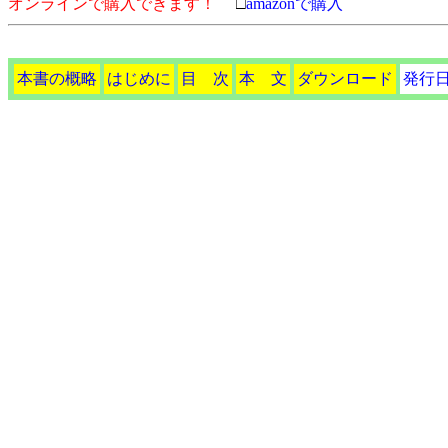
オンラインで購入できます！
□
amazonで購入
本書の概略
はじめに
目 次
本 文
ダウンロード
発行