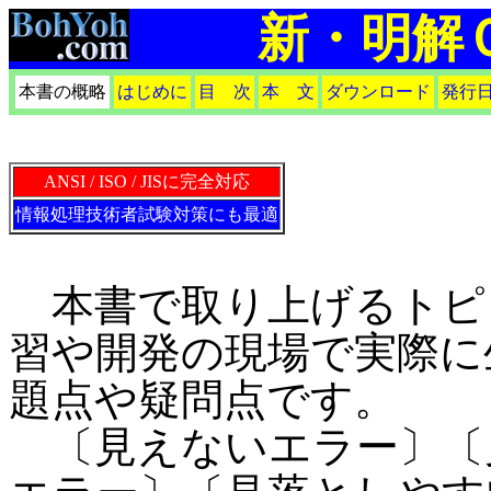
新・明解
本書の概略
はじめに
目 次
本 文
ダウンロード
発行
ANSI / ISO / JISに完全対応
情報処理技術者試験対策にも最適
本書で取り上げるトピ
習や開発の現場で実際に
題点や疑問点です。
〔見えないエラー〕〔