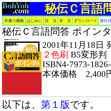
秘伝Ｃ言語問
本書の概略
はじめに
目 次
本 文
ダウンロード
発行
秘伝Ｃ言語問答 ポインタ
2001年11月18日
２色刷
B5変形判
ISBN4-7973-1826
本体価格 2,400
以下は、
第１版
です。