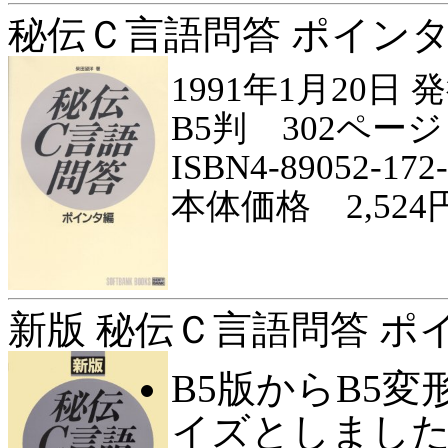
秘伝Ｃ言語問答 ポイン
1991年1月20日 
B5判 302ページ
ISBN4-89052-172
本体価格 2,524
新版 秘伝Ｃ言語問答 ポ
B5版からB5
イズとしまし