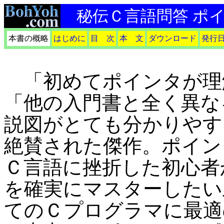
秘伝Ｃ言語問答 ポ
本書の概略
はじめに
目 次
本 文
ダウンロード
発行
「初めてポインタが理
「他の入門書と全く異な
説図がとても分かりやす
絶賛された傑作。ポイン
Ｃ言語に挫折した初心者
を確実にマスターしたい
てのＣプログラマに最適