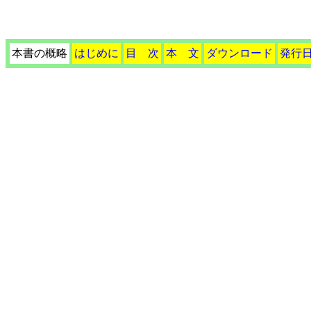
本書の概略
はじめに
目 次
本 文
ダウンロード
発行