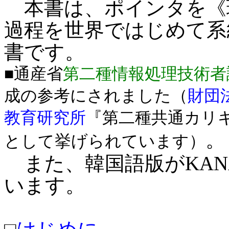
本書は、ポインタを《
過程を世界ではじめて系
書です。
■通産省
第二種情報処理技術者
成の参考にされました（
財団
教育研究所
『第二種共通カリ
。
として挙げられています）
また、韓国語版がKANA
います。