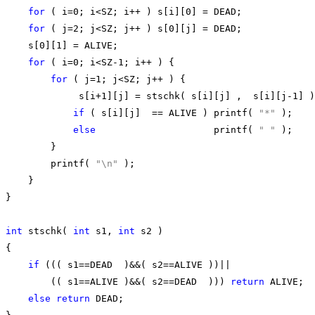
for
 ( i=0; i<SZ; i++ ) s[i][0] = DEAD;

for
 ( j=2; j<SZ; j++ ) s[0][j] = DEAD;

    s[0][1] = ALIVE;

for
 ( i=0; i<SZ-1; i++ ) {

for
 ( j=1; j<SZ; j++ ) {

             s[i+1][j] = stschk( s[i][j] ,  s[i][j-1] )
if
 ( s[i][j]  == ALIVE ) printf( 
"*"
 );

else
                     printf( 
" "
 );

        }

        printf( 
"\n"
 );

    }

}

int
 stschk( 
int
 s1, 
int
 s2 )

{

if
 ((( s1==DEAD  )&&( s2==ALIVE ))||

        (( s1==ALIVE )&&( s2==DEAD  ))) 
return
 ALIVE;

else
return
 DEAD;
