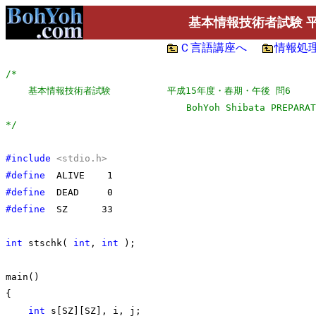
基本情報技術者試験 平
Ｃ言語講座へ
情報処
/*

    基本情報技術者試験          平成15年度・春期・午後 問6

                                BohYoh Shibata PREPARAT
*/
#include
<stdio.h>
#define
#define
#define
  SZ      33

int
 stschk( 
int
, 
int
 );

main()

{

int
 s[SZ][SZ], i, j;
