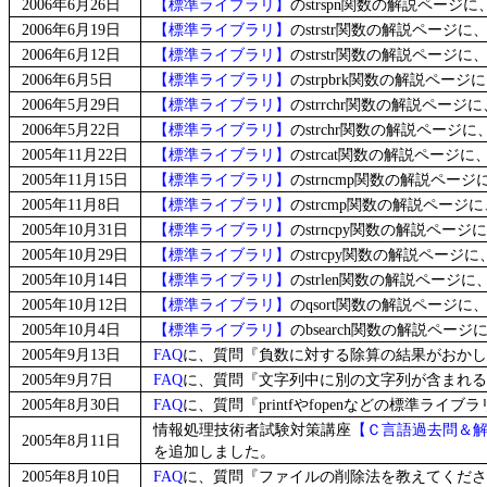
2006年6月26日
【標準ライブラリ】
のstrspn関数の解説ペー
2006年6月19日
【標準ライブラリ】
のstrstr関数の解説ペー
2006年6月12日
【標準ライブラリ】
のstrstr関数の解説ペー
2006年6月5日
【標準ライブラリ】
のstrpbrk関数の解説ペ
2006年5月29日
【標準ライブラリ】
のstrrchr関数の解説ペ
2006年5月22日
【標準ライブラリ】
のstrchr関数の解説ペー
2005年11月22日
【標準ライブラリ】
のstrcat関数の解説ペー
2005年11月15日
【標準ライブラリ】
のstrncmp関数の解説ペ
2005年11月8日
【標準ライブラリ】
のstrcmp関数の解説ペー
2005年10月31日
【標準ライブラリ】
のstrncpy関数の解説ペ
2005年10月29日
【標準ライブラリ】
のstrcpy関数の解説ペー
2005年10月14日
【標準ライブラリ】
のstrlen関数の解説ペー
2005年10月12日
【標準ライブラリ】
のqsort関数の解説ページ
2005年10月4日
【標準ライブラリ】
のbsearch関数の解説ペ
2005年9月13日
FAQ
に、質問『負数に対する除算の結果がおかし
2005年9月7日
FAQ
に、質問『文字列中に別の文字列が含まれる
2005年8月30日
FAQ
に、質問『printfやfopenなどの標準
情報処理技術者試験対策講座
【Ｃ言語過去問＆
2005年8月11日
を追加しました。
2005年8月10日
FAQ
に、質問『ファイルの削除法を教えてくださ