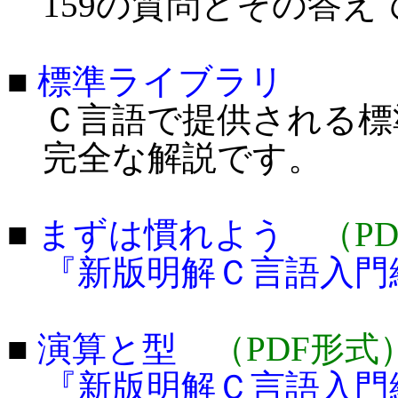
159の質問とその答え
■
標準ライブラリ
Ｃ言語で提供される標
完全な解説です。
■
まずは慣れよう
（P
『新版明解Ｃ言語入門
■
演算と型
（PDF形式
『新版明解Ｃ言語入門