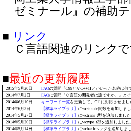
ゼミナール』の補助テ
■
リンク
Ｃ言語関連のリンクで
■
最近の更新履歴
2015年5月20日
FAQ
の質問『C99とかC++11とかいった名称
2014年7月2日
FAQ
に質問『Ｃ言語の開発者は誰ですか。』とそ
2014年6月10日
キーワード一覧
を更新して、C11に対応させまし
2014年6月3日
【標準ライブラリ】
にwcstombs関数を追加しま
2014年5月27日
【標準ライブラリ】
にwctrans_t型を追加しまし
2014年5月20日
【標準ライブラリ】
にwctype_t型を追加しました
2014年5月14日
【標準ライブラリ】
にwchar.hヘッダを追加しま