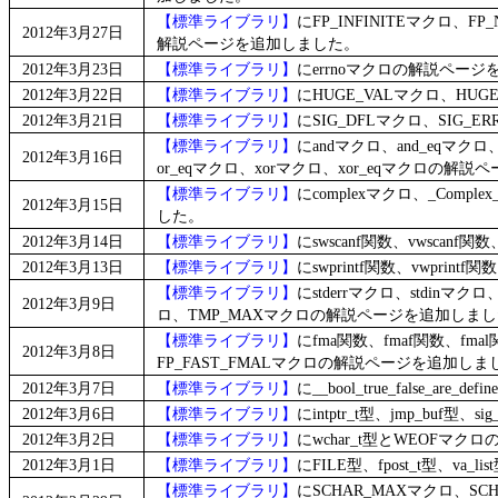
【標準ライブラリ】
にFP_INFINITEマクロ、F
2012年3月27日
解説ページを追加しました。
2012年3月23日
【標準ライブラリ】
にerrnoマクロの解説ペー
2012年3月22日
【標準ライブラリ】
にHUGE_VALマクロ、HU
2012年3月21日
【標準ライブラリ】
にSIG_DFLマクロ、SIG
【標準ライブラリ】
にandマクロ、and_eqマクロ、
2012年3月16日
or_eqマクロ、xorマクロ、xor_eqマクロの解
【標準ライブラリ】
にcomplexマクロ、_Compl
2012年3月15日
した。
2012年3月14日
【標準ライブラリ】
にswscanf関数、vwscan
2012年3月13日
【標準ライブラリ】
にswprintf関数、vwprin
【標準ライブラリ】
にstderrマクロ、stdinマク
2012年3月9日
ロ、TMP_MAXマクロの解説ページを追加しま
【標準ライブラリ】
にfma関数、fmaf関数、fma
2012年3月8日
FP_FAST_FMALマクロの解説ページを追加しま
2012年3月7日
【標準ライブラリ】
に__bool_true_false_
2012年3月6日
【標準ライブラリ】
にintptr_t型、jmp_buf型、s
2012年3月2日
【標準ライブラリ】
にwchar_t型とWEOFマ
2012年3月1日
【標準ライブラリ】
にFILE型、fpost_t型、va
【標準ライブラリ】
にSCHAR_MAXマクロ、SC