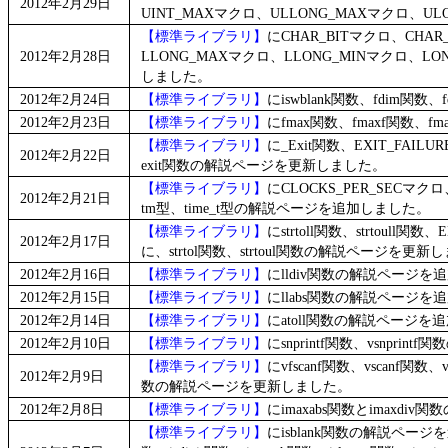
2012年2月29日
UINT_MAXマクロ、ULLONG_MAXマクロ、
【標準ライブラリ】
にCHAR_BITマクロ、CHA
2012年2月28日
LLONG_MAXマクロ、LLONG_MINマクロ、L
しました。
2012年2月24日
【標準ライブラリ】
にiswblank関数、fdim関
2012年2月23日
【標準ライブラリ】
にfmax関数、fmaxf関数、f
【標準ライブラリ】
に_Exit関数、EXIT_FAI
2012年2月22日
exit関数の解説ページを更新しました。
【標準ライブラリ】
にCLOCKS_PER_SECマクロ、EO
2012年2月21日
tm型、time_t型の解説ページを追加しました。
【標準ライブラリ】
にstrtoll関数、strtou
2012年2月17日
に、strtol関数、strtoul関数の解説ページを更新
2012年2月16日
【標準ライブラリ】
にlldiv関数の解説ページを
2012年2月15日
【標準ライブラリ】
にllabs関数の解説ページを
2012年2月14日
【標準ライブラリ】
にatoll関数の解説ページを
2012年2月10日
【標準ライブラリ】
にsnprintf関数、vsnpr
【標準ライブラリ】
にvfscanf関数、vscanf関数
2012年2月9日
数の解説ページを更新しました。
2012年2月8日
【標準ライブラリ】
にimaxabs関数とimaxd
【標準ライブラリ】
にisblank関数の解説ページを追加