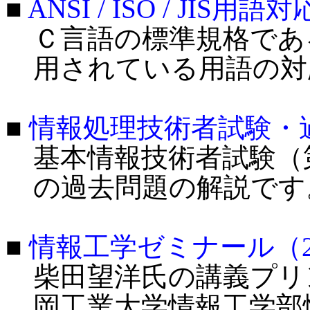
■
ANSI / ISO / JIS用語
Ｃ言語の標準規格であるANS
用されている用語の対
■
情報処理技術者試験・
基本情報技術者試験（
の過去問題の解説です
■
情報工学ゼミナール（2
柴田望洋氏の講義プリン
岡工業大学情報工学部