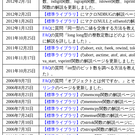
2012年2月7日
数、isdigit関数、isgraph関数、islower関数、isprin
関数の解説を更新しました。
2012年2月2日
【標準ライブラリ】
にマクロNDBUGの解説ペー
2012年1月26日
【標準ライブラリ】
にマクロNULLとoffseto
2012年1月12日
FAQ
に質問『同一型の二値を交換する方法を教え
FAQ
の質問『long long型の整数定数はどの
2011年10月25日
に解説を詳ししました）。
2011年12月2日
【標準ライブラリ】
のabort, exit, fseek, rewin
【標準ライブラリ】
のabort, asctime, atof, atoi, atol
2011年11月17日
va_start, vsprintf関数の解説ページを更新しまし
FAQ
の質問『int型のビット数を調べる方法を教
2011年10月25日
た）。
2006年9月7日
FAQ
の質問『オブジェクトとは何ですか。』とそ
2006年8月25日
リンク
のページを更新しました。
2006年8月21日
【標準ライブラリ】
のmemcmp関数の解説ペ
2006年8月7日
【標準ライブラリ】
のmemmove関数の解説ペ
2006年7月31日
【標準ライブラリ】
のmemcpy関数の解説ペー
2006年7月24日
【標準ライブラリ】
のmemset関数の解説ペー
2006年7月10日
【標準ライブラリ】
のstrtok関数の解説ペー
2006年7月3日
【標準ライブラリ】
のstrcspn関数の解説ペ