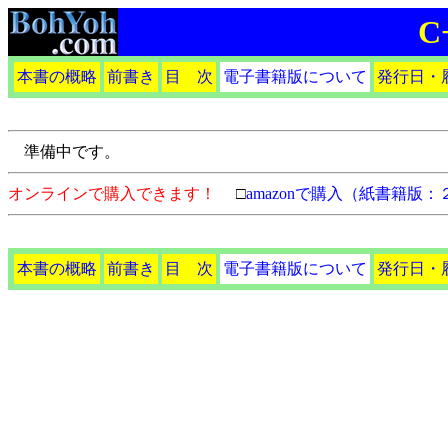
C
本書の概略
前書き
目 次
電子書籍版について
発行日・
準備中です。
オンラインで購入できます！
□
amazonで購入（紙書籍版
本書の概略
前書き
目 次
電子書籍版について
発行日・