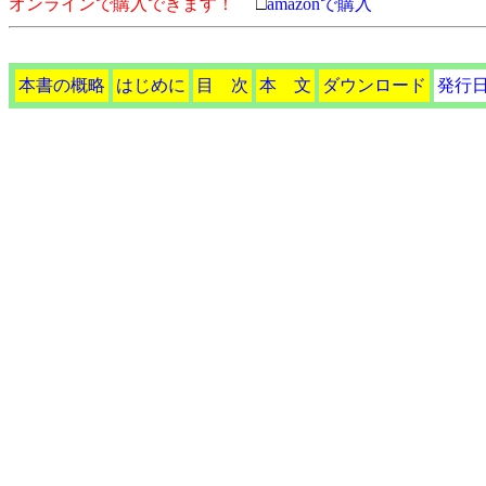
オンラインで購入できます！
□
amazonで購入
本書の概略
はじめに
目 次
本 文
ダウンロード
発行