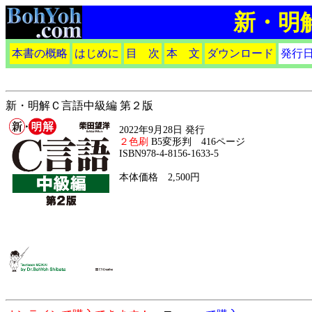
新・明
本書の概略
はじめに
目 次
本 文
ダウンロード
発行
新・明解Ｃ言語中級編 第２版
2022年9月28日 発行
２色刷
B5変形判 416ページ
ISBN978-4-8156-1633-5
本体価格 2,500円