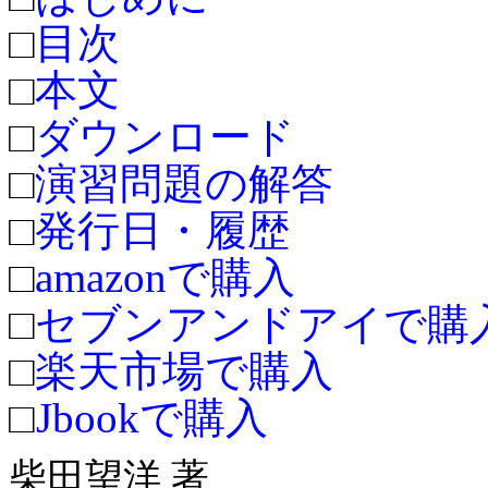
□
目次
□
本文
□
ダウンロード
□
演習問題の解答
□
発行日・履歴
□
amazonで購入
□
セブンアンドアイで購
□
楽天市場で購入
□
Jbookで購入
柴田望洋 著