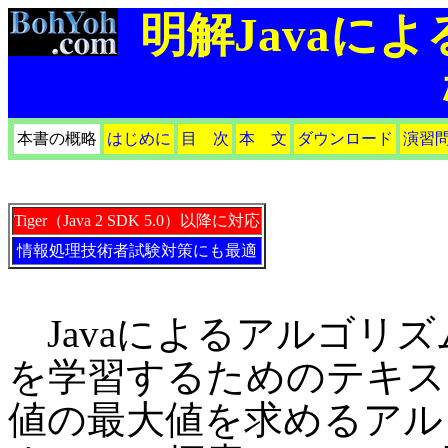
明解Javaに
本書の概略
はじめに
目 次
本 文
ダウンロード
演習
Tiger（Java 2 SDK 5.0）以降に対応
情報処理技術者試験対策にも最適
Javaによるアルゴリ
を学習するためのテキス
値の最大値を求めるアル