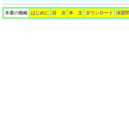
本書の概略
はじめに
目 次
本 文
ダウンロード
演習