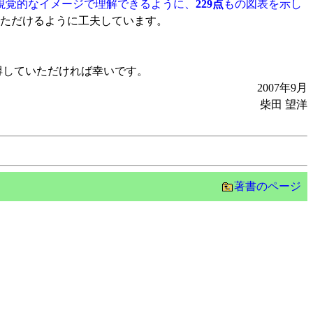
視覚的なイメージで理解できるように、
229点
もの図表を示し
いただけるように工夫しています。
得していただければ幸いです。
2007年9月
柴田 望洋
著書のページ