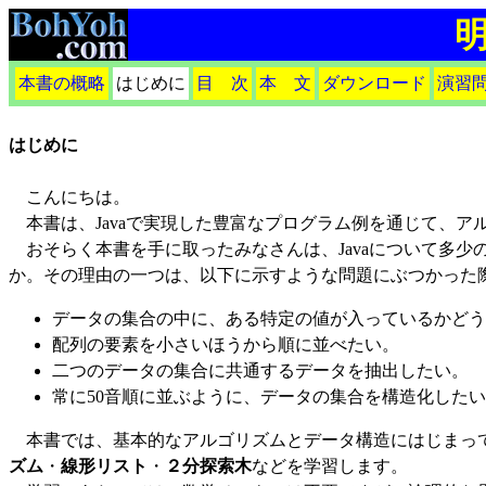
本書の概略
はじめに
目 次
本 文
ダウンロード
演習
はじめに
こんにちは。
本書は、Javaで実現した豊富なプログラム例を通じて、ア
おそらく本書を手に取ったみなさんは、Javaについて多少
か。その理由の一つは、以下に示すような問題にぶつかった
データの集合の中に、ある特定の値が入っているかどう
配列の要素を小さいほうから順に並べたい。
二つのデータの集合に共通するデータを抽出したい。
常に50音順に並ぶように、データの集合を構造化した
本書では、基本的なアルゴリズムとデータ構造にはじまっ
ズム
・
線形リスト
・
２分探索木
などを学習します。