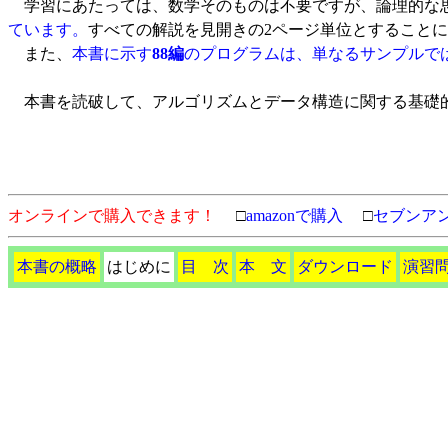
学習にあたっては、数学そのものは不要ですが、論理的な
ています。
すべての解説を見開きの2ページ単位とすること
また、
本書に示す
88編
のプログラムは、単なるサンプルで
本書を読破して、アルゴリズムとデータ構造に関する基礎的な
オンラインで購入できます！
□
amazonで購入
□
セブンア
本書の概略
はじめに
目 次
本 文
ダウンロード
演習