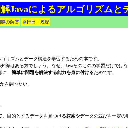
明解Javaによるアルゴリズムと
問題の解答
発行日・履歴
ルゴリズムとデータ構造を学習するための本です。
の知識はある方でしょう。なぜ、Javaそのものの学習だけで
際に、
簡単に問題を解決する能力を身に付ける
ためです。
かを調べたい。
い。
て、目的とするデータを見つける
探索
やデータの並びを一定の