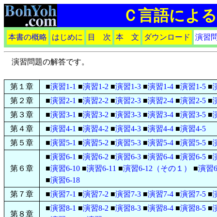
Ｃ言語によ
本書の概略
はじめに
目 次
本 文
ダウンロード
演習
演習問題の解答です。
第１章
■
演習1-1
■
演習1-2
■
演習1-3
■
演習1-4
■
演習1-5
■
第２章
■
演習2-1
■
演習2-2
■
演習2-3
■
演習2-4
■
演習2-5
■
第３章
■
演習3-1
■
演習3-2
■
演習3-3
■
演習3-4
■
演習3-5
■
第４章
■
演習4-1
■
演習4-2
■
演習4-3
■
演習4-4
■
演習4-5
第５章
■
演習5-1
■
演習5-2
■
演習5-3
■
演習5-4
■
演習5-5
■
■
演習6-1
■
演習6-2
■
演習6-3
■
演習6-4
■
演習6-5
■
第６章
■
演習6-10
■
演習6-11
■
演習6-12（その１）
■
演習6
■
演習6-18
第７章
■
演習7-1
■
演習7-2
■
演習7-3
■
演習7-4
■
演習7-5
■
■
演習8-1
■
演習8-2
■
演習8-3
■
演習8-4
■
演習8-5
■
第８章