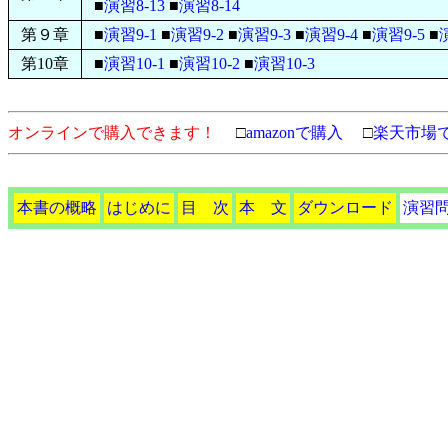
■
演習8-13
■
演習8-14
第９章
■
演習9-1
■
演習9-2
■
演習9-3
■
演習9-4
■
演習9-5
■
第10章
■
演習10-1
■
演習10-2
■
演習10-3
オンラインで購入できます！
□
amazonで購入
□
楽天市場
本書の概略
はじめに
目 次
本 文
ダウンロード
演習