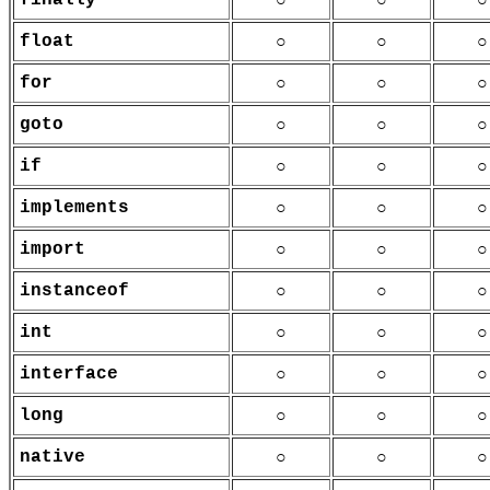
finally
float
○
○
○
for
○
○
○
goto
○
○
○
if
○
○
○
implements
○
○
○
import
○
○
○
instanceof
○
○
○
int
○
○
○
interface
○
○
○
long
○
○
○
native
○
○
○