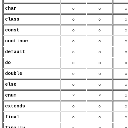
char
○
○
○
class
○
○
○
const
○
○
○
continue
○
○
○
default
○
○
○
do
○
○
○
double
○
○
○
else
○
○
○
enum
×
×
○
extends
○
○
○
final
○
○
○
○
○
○