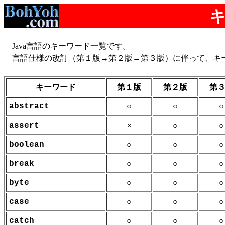
Java言語のキーワード一覧です。
言語仕様の改訂（第１版→第２版→第３版）に伴って、キ
キーワード
第１版
第２版
第
abstract
○
○
○
assert
×
○
○
boolean
○
○
○
break
○
○
○
byte
○
○
○
case
○
○
○
catch
○
○
○