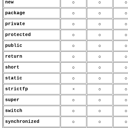
new
○
○
○
package
○
○
○
private
○
○
○
protected
○
○
○
public
○
○
○
return
○
○
○
short
○
○
○
static
○
○
○
strictfp
×
○
○
super
○
○
○
switch
○
○
○
synchronized
○
○
○