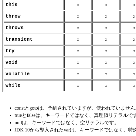
this
○
○
○
throw
○
○
○
throws
○
○
○
transient
○
○
○
try
○
○
○
void
○
○
○
volatile
○
○
○
while
○
○
○
constとgotoは、予約されていますが、使われていません
trueとfalseは、キーワードではなく、真理値リテラルで
nullは、キーワードではなく、空リテラルです。
JDK 10から導入されたvarは、キーワードではなく、