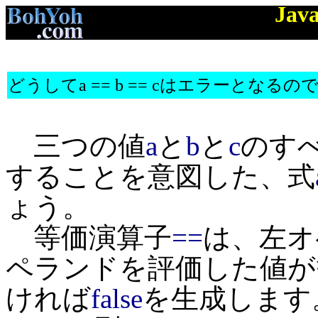
Jav
どうしてa == b == cはエラーとなるの
三つの値
a
と
b
と
c
のす
することを意図した、式
ょう。
等価演算子
==
は、左オ
ペランドを評価した値が
ければ
false
を生成します