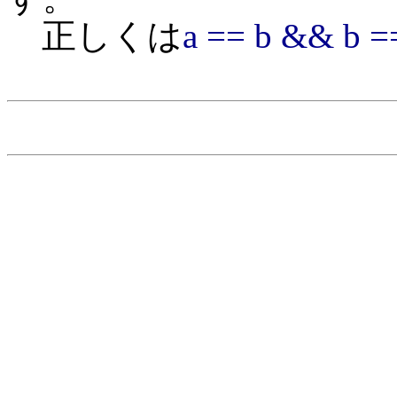
正しくは
a == b && b =