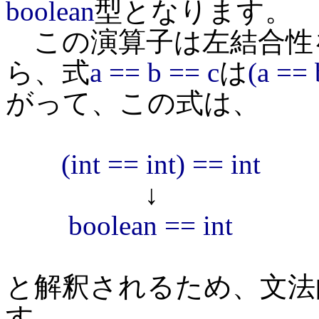
boolean
型となります。
この演算子は左結合性
ら、式
a == b == c
は
(a == 
がって、この式は、
(int == int) == int
↓
boolean == int
と解釈されるため、文法
す。