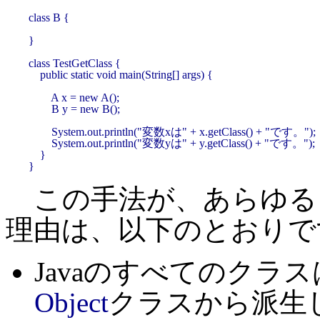
class B {

}

class TestGetClass {

    public static void main(String[] args) {

        A x = new A();

        B y = new B();

        System.out.println("変数xは" + x.getClass() + "です。");

        System.out.println("変数yは" + y.getClass() + "です。");

    }

}
この手法が、あらゆる
理由は、以下のとおりで
Javaのすべてのクラ
Object
クラスから派生