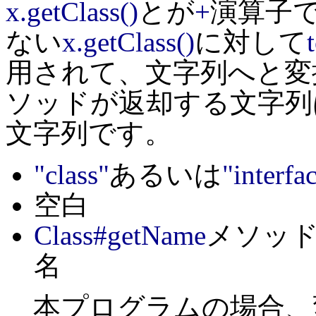
x.getClass()
とが
+
演算子
ない
x.getClass()
に対して
用されて、文字列へと変
ソッドが返却する文字列
文字列です。
"class"
あるいは
"interfa
空白
Class#getName
メソッ
名
本プログラムの場合、