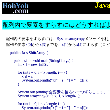
Jav
配列内で要素をずらすにはどうすれば
配列内の要素をずらすには、
System.arraycopy
メソッドを利
配列の要素
x[0]
から
x[3]
までを、
x[1]
から
x[4]
にずらす（コピ
public class ShiftArray {

    public static void main(String[] args) {

        int x[] = new int[5];

        for (int i = 0; i < x.length; i++) {

            x[i] = i;

            System.out.println("x[" + i + "] = " + x[i]);

        }

        System.out.println("全要素を後ろへ一つずらします。");
        System.arraycopy(x, 0, x, 1, x.length-1);

        for (int i = 0; i < x.length; i++)

            System.out.println("x[" + i + "] = " + x[i]);
