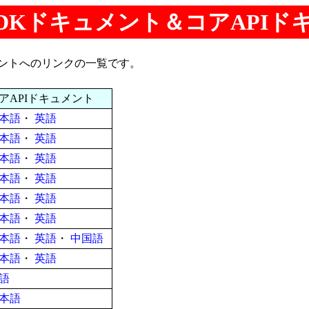
JDKドキュメント＆コアAPIド
メントへのリンクの一覧です。
アAPIドキュメント
本語
・
英語
本語
・
英語
本語
・
英語
本語
・
英語
本語
・
英語
本語
・
英語
本語
・
英語
・
中国語
本語
・
英語
語
本語