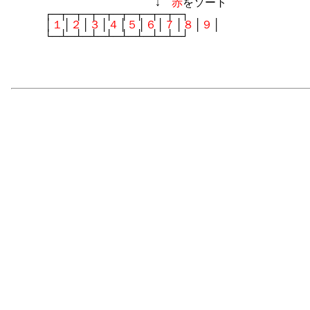
　　　　　　　　　　　　　↓　
赤
をソート

　　　┌─┬─┬─┬─┬─┬─┬─┬─┬─┐

　　　│
１
│
２
│
３
│
４
│
５
│
６
│
７
│
８
│
９
│
