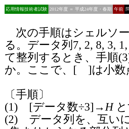
応用情報技術者試験
2012年度 ＝ 平成24年度・春期
午前
問
次の手順はシェルソー
る。データ列7, 2, 8, 3, 1,
て整列するとき、手順(
か。ここで、[ ]は小
〔手順〕
(1) [データ数÷3]→
H
と
(2) データ列を、互い