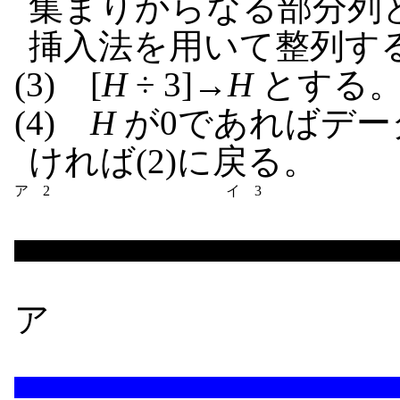
集まりからなる部分列
挿入法を用いて整列す
(3) [
H
÷ 3]→
H
とする
(4)
H
が0であればデー
ければ(2)に戻る。
ア 2
イ 3
ア