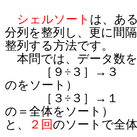
シェルソート
は、あ
分列を整列し、更に間
整列する方法です。
本問では、データ数を
［９÷３］→３ ３
のをソート）
［３÷３］→１ １
の＝全体をソート）
と、
２回
のソートで全