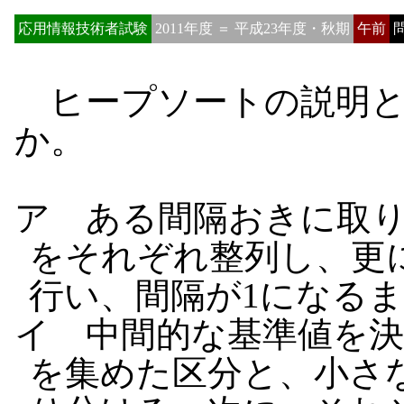
応用情報技術者試験
2011年度 ＝ 平成23年度・秋期
午前
問
ヒープソートの説明と
か。
ア ある間隔おきに取
をそれぞれ整列し、更
行い、間隔が1になる
イ 中間的な基準値を
を集めた区分と、小さ