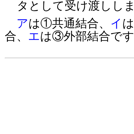
タとして受け渡しし
ア
は①共通結合、
イ
合、
エ
は③外部結合で