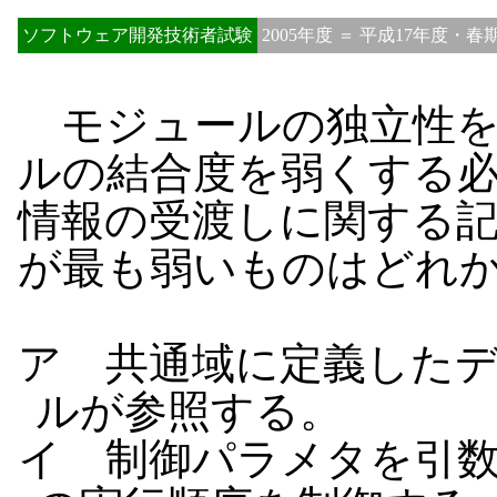
ソフトウェア開発技術者試験
2005年度 ＝ 平成17年度・春
モジュールの独立性を
ルの結合度を弱くする
情報の受渡しに関する
が最も弱いものはどれ
ア 共通域に定義した
ルが参照する。
イ 制御パラメタを引