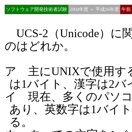
ソフトウェア開発技術者試験
2004年度 ＝ 平成16年度
午前
UCS-2（Unicode
のはどれか。
ア 主にUNIXで使用
は1バイト、漢字は2バ
イ 現在、多くのパソ
あり、英数字は1バイ
る。