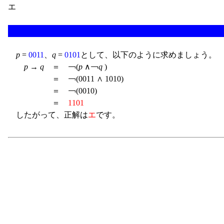
エ
p
=
0011
、
q
=
0101
として、以下のように求めましょう。
p
→
q
＝ ￢(
p
∧￢
q
)
＝ ￢(0011 ∧ 1010)
＝ ￢(0010)
＝
1101
したがって、正解は
エ
です。