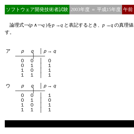
ソフトウェア開発技術者試験
2003年度 ＝ 平成15年度
午前
論理式￢(
p
∧￢
q
)を
p
→
q
と表記するとき、
p
→
q
の真理値表
す。
ア　　
ｐ
ｑ
　│
ｐ
→
ｑ
　　─────┼───

　　　０　０　│　０　

　　　０　１　│　１　

　　　１　０　│　１　

ウ　　
ｐ
ｑ
　│
ｐ
→
ｑ
　　─────┼───

　　　０　０　│　１　

　　　０　１　│　０　

　　　１　０　│　１　
