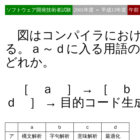
ソフトウェア開発技術者試験
2001年度 ＝ 平成13年度
午前
図はコンパイラにおけ
る。ａ～ｄに入る用語
どれか。
［ ａ ］ → ［ ｂ 
ｄ ］ → 目的コード生
ａ
ｂ
ｃ
ｄ
ア
構文解析
字句解析
意味解析
最適化