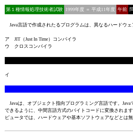
第１種情報処理技術者試験
1999年度 ＝ 平成11年度
午前
問
Java言語で作成されたるプログラムは、異なるハードウ
ア JIT（Just In Time）コンパイラ
ウ クロスコンパイラ
イ
Javaは、オブジェクト指向プログラミング言語です。Ja
できるように、中間言語方式のバイトコードに変換されます。バイトコー
ピュータでは、ハードウェアや基本ソフトウェアなどとは無関