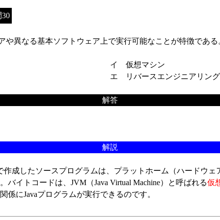
30
ェアや異なる基本ソフトウェア上で実行可能なことが特徴であ
イ 仮想マシン
エ リバースエンジニアリング
解答
解説
vaで作成したソースプログラムは、プラットホーム（ハードウ
ドは、JVM（Java Virtual Machine）と呼ばれる
仮
係にJavaプログラムが実行できるのです。