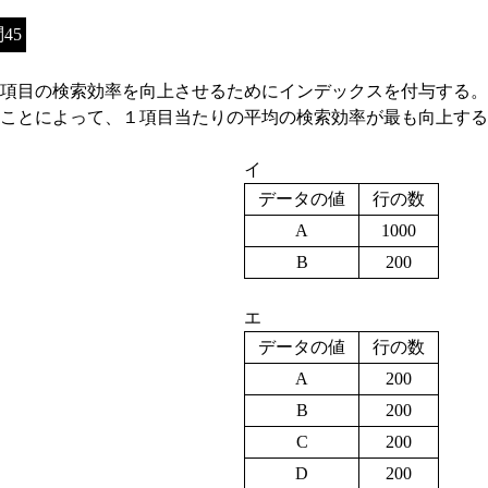
45
項目の検索効率を向上させるためにインデックスを付与する。
ことによって、１項目当たりの平均の検索効率が最も向上する
イ
データの値
行の数
A
1000
B
200
エ
データの値
行の数
A
200
B
200
C
200
D
200