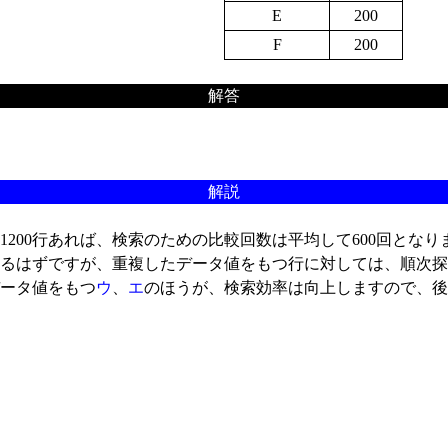
E
200
F
200
解答
解説
00行あれば、検索のための比較回数は平均して600回となり
るはずですが、重複したデータ値をもつ行に対しては、順次探
ータ値をもつ
ウ
、
エ
のほうが、検索効率は向上しますので、後
0 　　　
