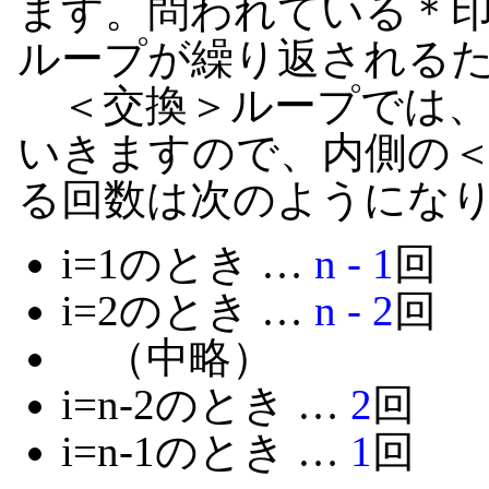
ます。問われている＊
ループが繰り返されるた
＜交換＞ループでは、i
いきますので、内側の
る回数は次のようにな
i=1のとき …
n - 1
回
i=2のとき …
n - 2
回
（中略）
i=n-2のとき …
2
回
i=n-1のとき …
1
回