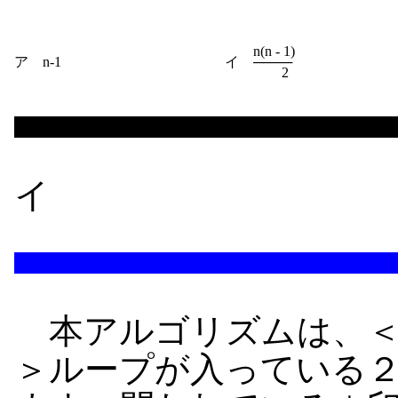
　　n(n - 1)

ア　n-1

イ　────

イ
本アルゴリズムは、＜
＞ループが入っている