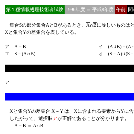
第１種情報処理技術者試験
1996年度 ＝ 平成8年度
午前
問
集合Sの部分集合AとBがあるとき、
A
∩
B
に等しいものは
Xと集合Yの差集合を表している。
ア
A
－B
イ
(A∪B)－(A∩
エ S－(A∩B)
オ (S－A)∪(S－
ア
Xと集合Yの差集合 X－Y は、Xに含まれる要素からYに
したがって、選択肢
ア
が正解であることが分かります。
A
－B ＝
A
∩
B