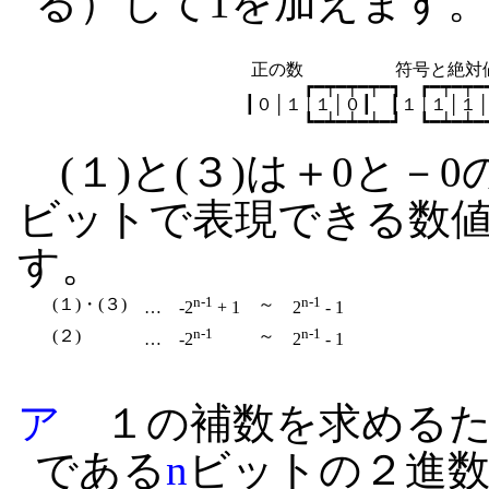
る）して1を加えます
　　　正の数　　　　　 符号と絶対値 
┏━┯━┯━┯━┓　┏━┯━┯━
┃０│１│１│０┃　┃１│１│１│
(１)と(３)は＋0と－
ビットで表現できる数
す。
n-1
n-1
(１)・(３)
～
… -2
+ 1
2
- 1
n-1
n-1
(２)
～
… -2
2
- 1
ア
１の補数を求めるた
である
n
ビットの２進