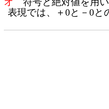
オ
符号と絶対値を用い
表現では、＋0と－0と