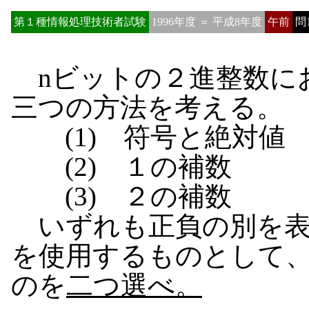
第１種情報処理技術者試験
1996年度 ＝ 平成8年度
午前
問
nビットの２進整数に
三つの方法を考える。
(1) 符号と絶対値
(2) １の補数
(3) ２の補数
いずれも正負の別を表
を使用するものとして
のを
二つ選べ。