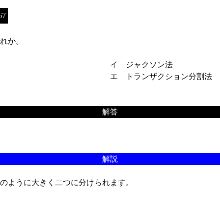
67
れか。
イ ジャクソン法
エ トランザクション分割法
解答
解説
のように大きく二つに分けられます。