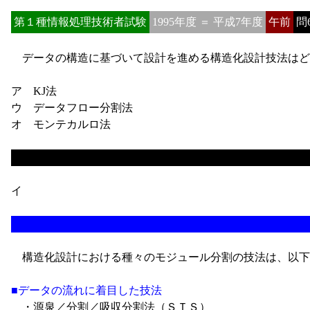
第１種情報処理技術者試験
1995年度 ＝ 平成7年度
午前
問
データの構造に基づいて設計を進める構造化設計技法はど
ア KJ法
ウ データフロー分割法
オ モンテカルロ法
イ
構造化設計における種々のモジュール分割の技法は、以下
■データの流れに着目した技法
・源泉／分割／吸収分割法（ＳＴＳ）