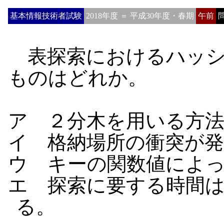
基本情報技術者試験
2018年度 ＝ 平成30年度・春期
午前
問
表探索におけるハッシ
ものはどれか。
ア ２分木を用いる方
イ 格納場所の衝突が
ウ キーの関数値によ
エ 探索に要する時間
る。