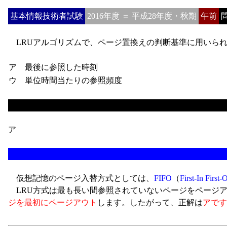
基本情報技術者試験
2016年度 ＝ 平成28年度・秋期
午前
問
LRUアルゴリズムで、ページ置換えの判断基準に用いら
ア 最後に参照した時刻
ウ 単位時間当たりの参照頻度
ア
仮想記憶のページ入替方式としては、
FIFO
（
First-In First-
LRU方式は最も長い間参照されていないページをページ
ジを最初にページアウト
します。したがって、正解は
アです