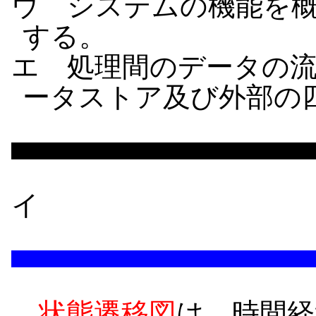
ウ システムの機能を
する。
エ 処理間のデータの
ータストア及び外部の
イ
状態遷移図
は、時間経