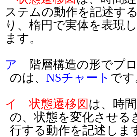
ステムの動作を記述す
り、楕円で実体を表現
ます。
ア
階層構造の形でプロ
のは、
NSチャート
です
イ
状態遷移図
は、時間
の、状態を変化させる
行する動作を記述しま