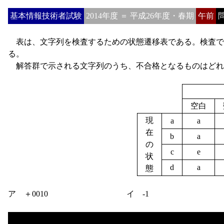
基本情報技術者試験
2014年度 ＝ 平成26年度・春期
午前
問
表は、文字列を検査するための状態遷移表である。検査では
る。
解答群で示される文字列のうち、不合格となるものはどれ
空白
現
a
a
在
b
a
の
c
e
状
d
a
態
ア ＋0010
イ -1