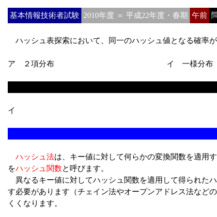
基本情報技術者試験
2010年度 ＝ 平成22年度・春期
午前
問
ハッシュ表探索において、同一のハッシュ値となる確率が
ア ２項分布
イ 一様分布
イ
ハッシュ法
は、キー値に対して何らかの変換関数を適用す
を
ハッシュ関数
と呼びます。
異なるキー値に対してハッシュ関数を適用して得られたハ
す必要があります（チェイン法やオープンアドレス法などの
くくなります。