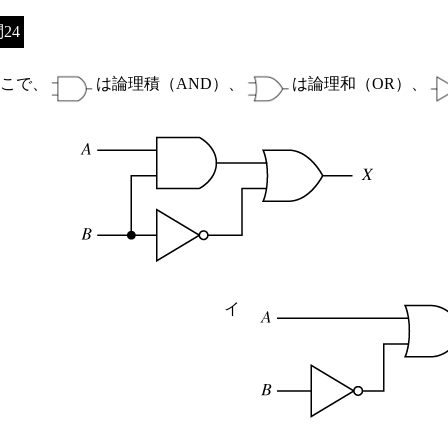
24
こで、
は論理積（AND）、
は論理和（OR）、
イ