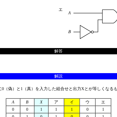
エ
解答
解説
0（偽）と1（真）を入力した組合せと出力Xとが等しくなる
A
B
X
ア
イ
ウ
エ
0
0
1
1
1
0
1
0
1
0
1
0
0
1