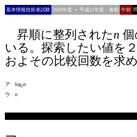
基本情報技術者試験
2009年度 ＝ 平成21年度・春期
午前
問
昇順に整列された
n
個
いる。探索したい値を
およその比較回数を求
ア log
n
2
ウ
n