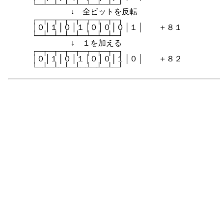
　　　└─┴─┴─┴─┴─┴─┴─┴─┘

　　　　　　　　↓　全ビットを反転

　　　┌─┬─┬─┬─┬─┬─┬─┬─┐

　　　│０│１│０│１│０│０│０│１│　　＋８１

　　　└─┴─┴─┴─┴─┴─┴─┴─┘

　　　　　　　　↓　１を加える

　　　┌─┬─┬─┬─┬─┬─┬─┬─┐

　　　│０│１│０│１│０│０│１│０│　　＋８２
