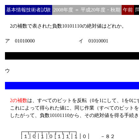
基本情報技術者試験
2008年度 ＝ 平成20年度・秋期
午前
問
2の補数で表された負数10101110の絶対値はどれか。
ア 01010000
イ 01010001
ウ
2の補数
は、すべてのビットを反転（0を1にして、1を0
これによって得られた値に、同じ作業（すべてのビットを
したがって、負数10101110から、その絶対値を得る手続
　　　┌─┬─┬─┬─┬─┬─┬─┬─┐

　　　│１│０│１│０│１│１│１│０│　　－８２
