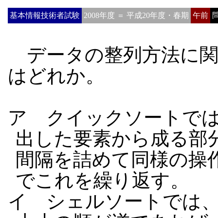
基本情報技術者試験
2008年度 ＝ 平成20年度・春期
午前
問
データの整列方法に関
はどれか。
ア クイックソートで
出した要素から成る部
間隔を詰めて同様の操
でこれを繰り返す。
イ シェルソートでは