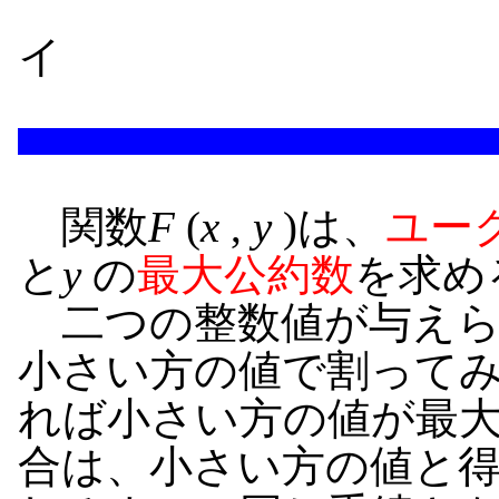
イ
関数
F
(
x
,
y
)は、
ユー
と
y
の
最大公約数
を求め
二つの整数値が与えら
小さい方の値で割ってみ
れば小さい方の値が最
合は、小さい方の値と