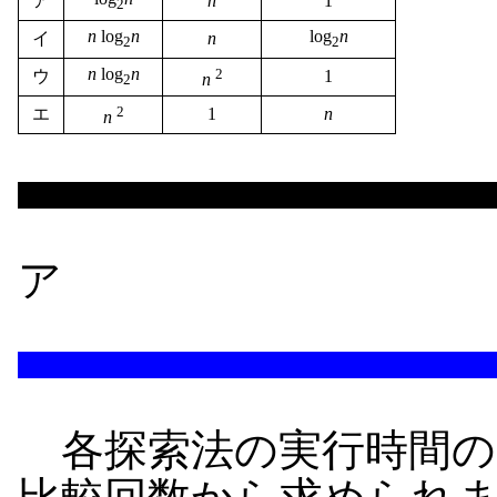
ア
n
1
2
n
log
n
log
n
イ
n
2
2
n
log
n
2
ウ
1
n
2
2
エ
1
n
n
ア
各探索法の実行時間の