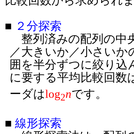
比較回数から求められ
■
２分探索
整列済みの配列の中央
／大きいか／小さいか
囲を半分ずつに絞り込
に要する平均比較回数
ーダは
log
n
です。
2
■
線形探索