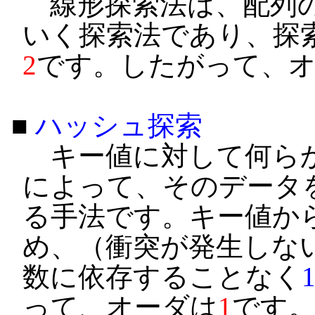
線形探索法は、配列の
いく探索法であり、探
2
です。したがって、
■
ハッシュ探索
キー値に対して何らか
によって、そのデータ
る手法です。キー値か
め、（衝突が発生しな
数に依存することなく
って、オーダは
1
です