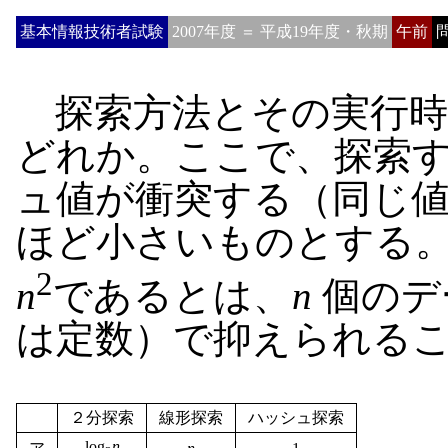
基本情報技術者試験
2007年度 ＝ 平成19年度・秋期
午前
問
探索方法とその実行時
どれか。ここで、探索
ュ値が衝突する（同じ
ほど小さいものとする
2
n
であるとは、
n
個のデ
は定数）で抑えられる
２分探索
線形探索
ハッシュ探索
log
n