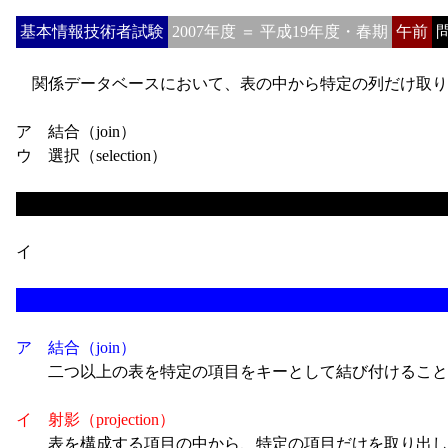
基本情報技術者試験
2007年度 ＝ 平成19年度・春期
午前
問
関係データベースにおいて、表の中から特定の列だけ取り
ア 結合（join）
ウ 選択（selection）
イ
ア 結合（join）
二つ以上の表を特定の項目をキーとして結び付けること
イ 射影（projection）
表を構成する項目の中から、特定の項目だけを取り出し