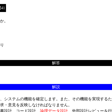
41
か。
り
解答
解説
、システムの機能を確定します。また、その機能を実現するた
求・意見を反映しなければなりません。
書設計、コード設計、
論理データ設計
、外部設計レビューを行