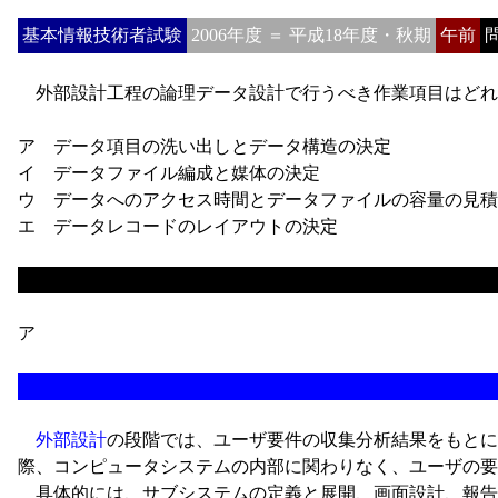
基本情報技術者試験
2006年度 ＝ 平成18年度・秋期
午前
問
外部設計工程の論理データ設計で行うべき作業項目はどれ
ア データ項目の洗い出しとデータ構造の決定
イ データファイル編成と媒体の決定
ウ データへのアクセス時間とデータファイルの容量の見積
エ データレコードのレイアウトの決定
ア
外部設計
の段階では、ユーザ要件の収集分析結果をもとに
際、コンピュータシステムの内部に関わりなく、ユーザの要
具体的には、サブシステムの定義と展開、画面設計、報告