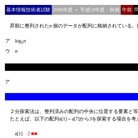
基本情報技術者試験
2006年度 ＝ 平成18年度・秋期
午前
問
昇順に整列された
n
個のデータが配列に格納されている。
ア log
n
2
ウ
n
ア
２分探索法は、整列済みの配列の中央に位置する要素と等
たとえば、以下の配列a[1]～a[7]から3を探索する場合を
a[1]
2 ■■