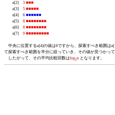
a[2]
3 ■■■
a[3]
5 ■■■■■
a[4]
6 ■■■■■■
a[5]
8 ■■■■■■■■
a[6]
8 ■■■■■■■■
a[7]
9 ■■■■■■■■■
中央に位置するa[4]の値は6ですから、探索すべき範囲はa
て探索すべき範囲を半分に絞っていき、その値が見つかって
したがって、その平均比較回数は
log
n
となります。
2