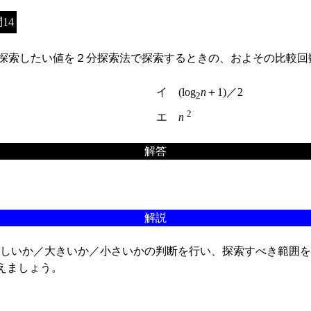
14
探索したい値を２分探索法で探索するときの、およその比較回
イ (log
n
＋1)／2
2
2
エ
n
解答
解説
しいか／大きいか／小さいかの判断を行い、探索すべき範囲を
考えましょう。